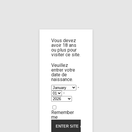
Home
Contact
Vous devez
avoir 18 ans
ou plus pour
visiter ce site.
Has autem provincias, quas Orontes ambiens amnis
Veuillez
imosque pedes Cassii montis illius celsi praetermeans
entrer votre
funditur in Parthenium mare, Gnaeus Pompeius
date de
naissance.
superato Tigrane regnis Armeniorum abstractas dicioni
Romanae coniunxit.
-
-
Remember
me