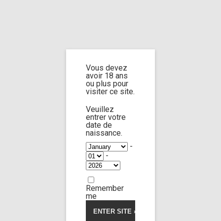
Home
Home
/
Shop
/ Products tagged “body worship”
Vous devez
body worship
avoir 18 ans
ou plus pour
visiter ce site.
Veuillez
entrer votre
date de
Lola Morango
19:52
naissance.
-
-
Limp Worship
Somnus
Igno and sleepy 3
20,00
€
Remember
me
Voir la vidéo