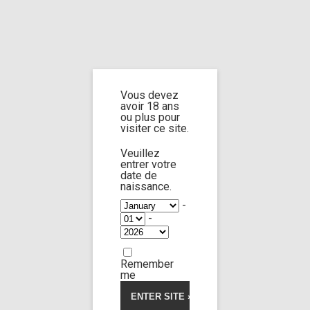
Home
Home
/
Shop
/ Products tagged “boots licking”
Vous devez
boots licking
avoir 18 ans
ou plus pour
visiter ce site.
Veuillez
entrer votre
date de
Rebecca Volpetti
41:49
naissance.
-
-
FOOT FETISH
Custom 92
Remember
23,00
€
me
Voir la vidéo