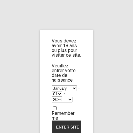
Home
Home
/
Shop
/ Products tagged “breath torture”
Vous devez
breath torture
avoir 18 ans
ou plus pour
visiter ce site.
Veuillez
entrer votre
date de
Jane doe n°16
63:23
naissance.
-
-
Limp Worship
Somnus
Thanatos
My breathless teen
Remember
23,00
€
me
Voir la vidéo