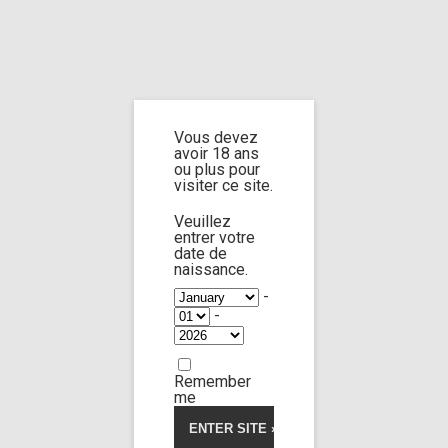
Home
Home
/
Shop
/ Products tagged “cum on clothes”
Vous devez
cum on
avoir 18 ans
ou plus pour
visiter ce site.
clothes
Veuillez
entrer votre
date de
naissance.
-
-
Jane doe n°16
34:20
Remember
me
Limp Worship
Thanatos
4.50
5
4
out of
My dead neighbor(c24)
based
on