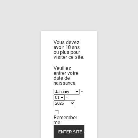
Home
Home
/
Shop
/ Products tagged “cum on legs”
Vous devez
cum on legs
avoir 18 ans
ou plus pour
visiter ce site.
Veuillez
entrer votre
date de
Isabella de Laa
59:10
naissance.
-
-
Limp Worship
Thanatos
My frozen schoolgirl
Remember
Original
Current
26,00
€
27,00
€
me
price
price
was:
is:
Voir la vidéo
27,00€.
26,00€.