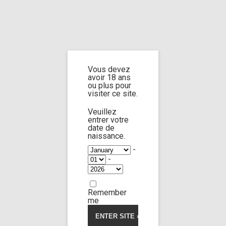
Home
Home
/
Shop
/ Products tagged “dead girls”
Vous devez
dead girls
avoir 18 ans
ou plus pour
visiter ce site.
Veuillez
entrer votre
date de
Jane doe n°2
Jane doe n°12
12:19
naissance.
-
-
Limp Worship
Thanatos
Tnjmfwtbmjf 2
Remember
15,00
€
me
Voir la vidéo