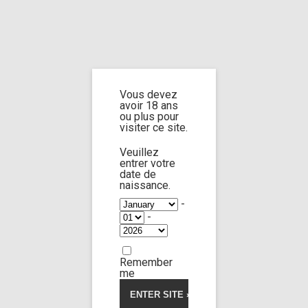
Home
Home
/
Shop
/ Products tagged “death by hand strangulation”
Vous devez
death by hand
avoir 18 ans
ou plus pour
visiter ce site.
strangulation
Veuillez
entrer votre
date de
naissance.
-
-
Zoe Breiny
58:51
Remember
Limp Worship
Thanatos
5.00
5
1
out
me
of
Teen casting sequel
based
on
34,00
€
customer
rating