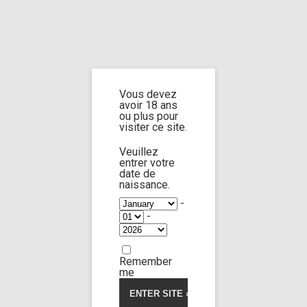
Home
Home
/
Shop
/ Products tagged “flash dragging”
Vous devez
flash dragging
avoir 18 ans
ou plus pour
visiter ce site.
Veuillez
entrer votre
date de
Jane doe n°3
9:12
naissance.
-
-
Limp Worship
Thanatos
5.00
5
2
out
of
The corn at the end of the road
based
Remember
on
9,00
€
customer
me
ratings
Voir la vidéo