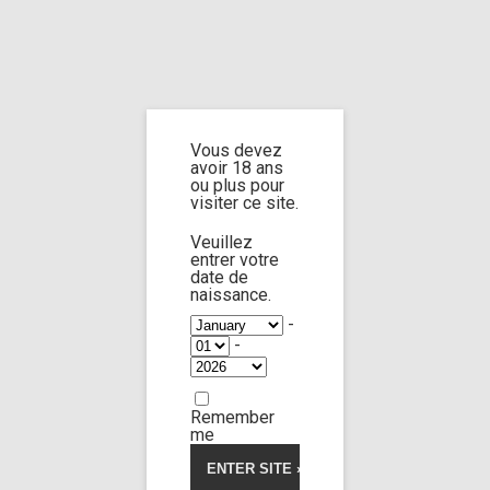
Home
Home
/
Shop
/ Products tagged “gagged”
Vous devez
gagged
avoir 18 ans
ou plus pour
visiter ce site.
Veuillez
entrer votre
date de
Lydia Black
15:02
naissance.
-
-
FOOT FETISH
Funny Femdom anal and feet
Remember
15,00
€
me
Voir la vidéo