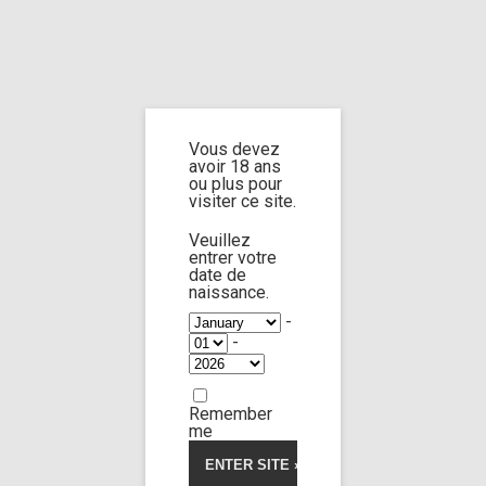
Home
Home
/
Shop
/ Products tagged “heels job”
Vous devez
heels job
avoir 18 ans
ou plus pour
visiter ce site.
Veuillez
entrer votre
date de
Rebecca Volpetti
41:49
naissance.
-
-
FOOT FETISH
Custom 92
Remember
23,00
€
me
Voir la vidéo