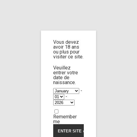
Home
Home
/
Shop
/ Products tagged “humiliation”
Vous devez
humiliation
avoir 18 ans
ou plus pour
visiter ce site.
Veuillez
entrer votre
date de
Lola Morango
100:09
naissance.
-
-
Limp Worship
Somnus
Very bad bitch 4
42,00
€
Remember
me
Voir la vidéo