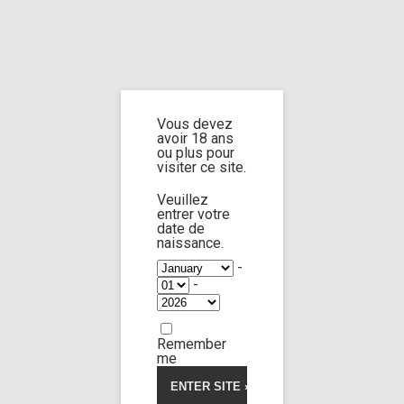
Home
Home
/
Shop
/ Products tagged “jeez on sole”
Vous devez
jeez on sole
avoir 18 ans
ou plus pour
visiter ce site.
Veuillez
entrer votre
date de
Jane doe n°15
39:08
naissance.
-
-
Limp Worship
Somnus
5.00
5
2
out
of
Body gift
based
Remember
on
15,00
€
customer
me
ratings
Voir la vidéo