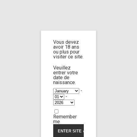
Home
Home
/
Shop
/ Products tagged “post mortem bondage”
Vous devez
post mortem
avoir 18 ans
ou plus pour
visiter ce site.
bondage
Veuillez
entrer votre
date de
naissance.
-
-
Jane doe n°4
Jane doe n°X
24:50
Remember
me
Limp Worship
Somnus
Thanatos
The first house on the right