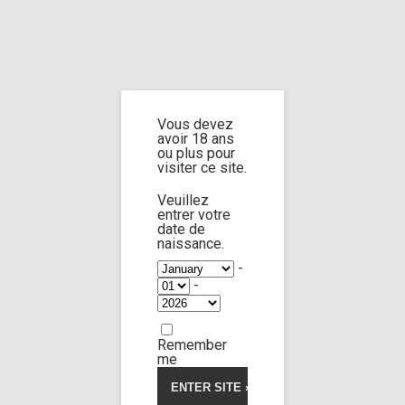
Home
Home
/
Shop
/ Products tagged “Post-mortem manipulation”
Vous devez
Post-mortem
avoir 18 ans
ou plus pour
visiter ce site.
manipulation
Veuillez
entrer votre
date de
naissance.
-
-
Morticia
47:39
Remember
me
Limp Worship
Thanatos
5.00
5
2
out
of
My dead student
based
on