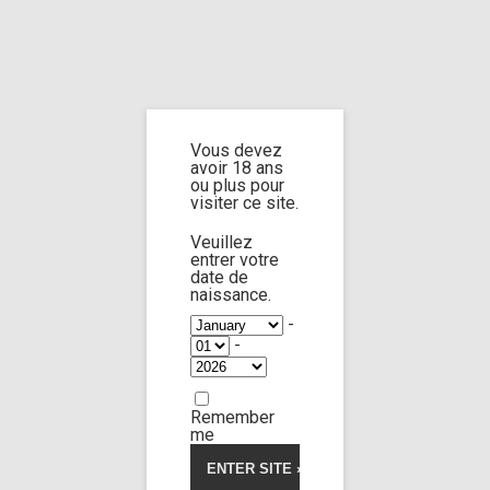
Home
Home
/
Shop
/ Products tagged “reverse blowjob”
Vous devez
reverse
avoir 18 ans
ou plus pour
visiter ce site.
blowjob
Veuillez
entrer votre
date de
naissance.
-
-
Jane doe n°X
49:58
Remember
me
Limp Worship
Somnus
5.00
5
2
out
of
Gift from Paris
based
on