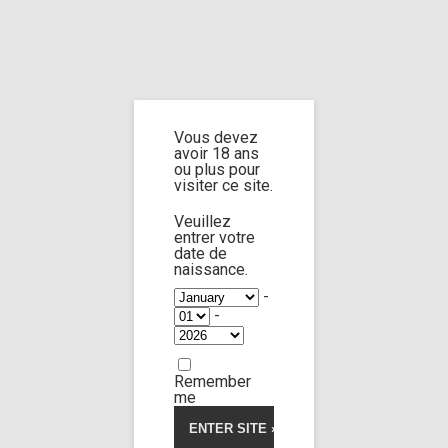
Home
Home
/
Shop
/ Products tagged “stare”
Vous devez
stare
avoir 18 ans
ou plus pour
visiter ce site.
Veuillez
entrer votre
date de
Jane doe n°4
24:00
naissance.
-
-
Limp Worship
Somnus
Thanatos
Dawn ’till night
Remember
15,00
€
me
Voir la vidéo