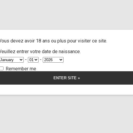
s spreader”
A
ACTRESSES
CUSTOM MOVIES
FOOT FETISH
S
Vous devez avoir 18 ans ou plus pour visiter ce site.
preader
Veuillez entrer votre date de naissance.
-
-
Remember me
Katty Soarez
98:24
orship
Somnus
ut
dge is a bitch
mer
r la vidéo