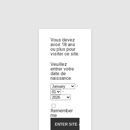
Home
Home
/
Shop
/
Limp Worship
/
Cast and extra
/ Cast Atlanta Moreno
part 3
Vous devez
avoir 18 ans
Cast Atlanta
ou plus pour
visiter ce site.
Moreno part 3
Veuillez
entrer votre
date de
naissance.
-
-
Remember
me