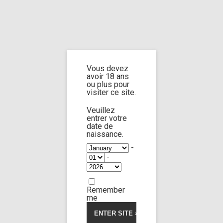
Home
Home
/
Shop
/
Limp Worship
/
Cast and extra
/ Cast Freya Dee part 1
Vous devez
Cast Freya Dee
avoir 18 ans
ou plus pour
visiter ce site.
part 1
Veuillez
entrer votre
date de
naissance.
-
-
Remember
me