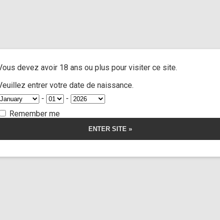
and extra
/ Cast Isabella de Laa part 1
A
ACTRESSES
CUSTOM MOVIES
FOOT FETISH
S
Vous devez avoir 18 ans ou plus pour visiter ce site.
abella de Laa par
Veuillez entrer votre date de naissance.
-
-
Remember me