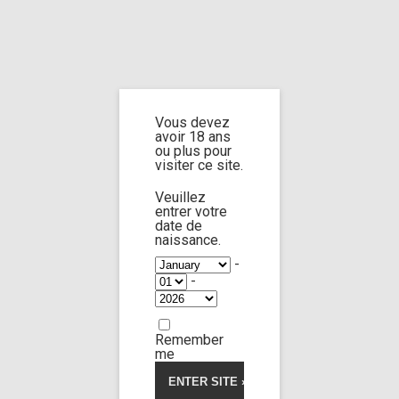
Home
Home
/
Shop
/
Limp Worship
/
Cast and extra
/ Cast Isabella de Laa
part 2
Vous devez
avoir 18 ans
Cast Isabella de
ou plus pour
visiter ce site.
Laa part 2
Veuillez
entrer votre
date de
naissance.
-
-
Remember
me