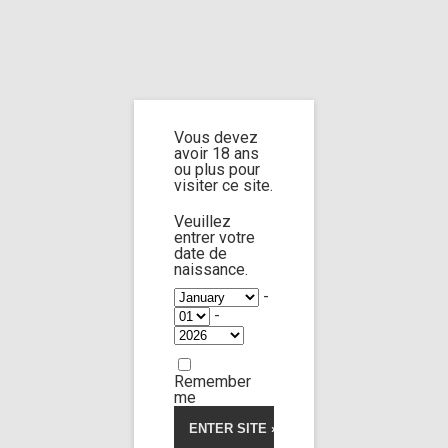
Home
Home
/
Shop
/
Limp Worship
/
Cast and extra
/ cast jane doe n°13 part
5
Vous devez
avoir 18 ans
cast jane doe n°13
ou plus pour
visiter ce site.
part 5
Veuillez
entrer votre
date de
naissance.
4.50
5
4
out of
-
based on
-
customer
ratings
Remember
me