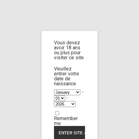
Home
Home
/
Shop
/
Limp Worship
/
Cast and extra
/ Cast Jane doe n°20
part 2
Vous devez
avoir 18 ans
Cast Jane doe
ou plus pour
visiter ce site.
n°20 part 2
Veuillez
entrer votre
date de
naissance.
-
-
Remember
me