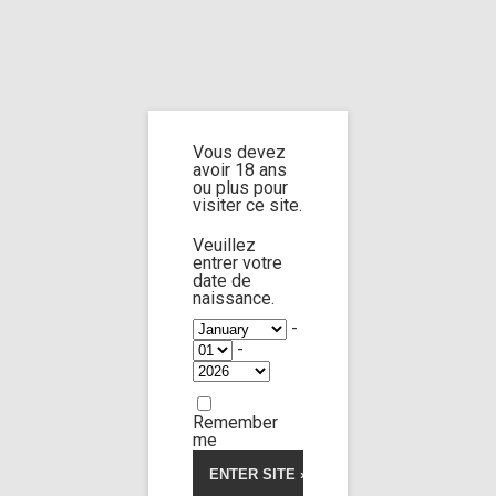
Home
Home
/
Shop
/
Limp Worship
/
Cast and extra
/ Cast jane doe n°9 part
2
Vous devez
avoir 18 ans
Cast jane doe n°9
ou plus pour
visiter ce site.
part 2
Veuillez
entrer votre
date de
naissance.
-
-
Remember
me