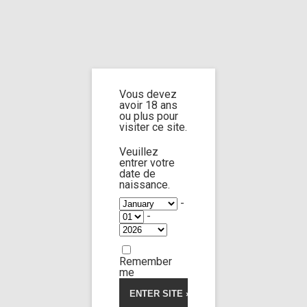
Home
Home
/
Shop
/
Limp Worship
/
Cast and extra
/ Cast jane doe n°9
Vous devez
Cast jane doe n°9
avoir 18 ans
ou plus pour
visiter ce site.
Veuillez
entrer votre
date de
naissance.
-
-
Remember
me