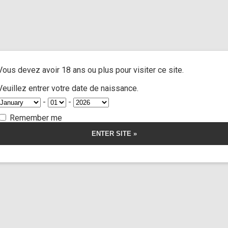
and extra
/ Cast Lesli34 part 4
A
ACTRESSES
CUSTOM MOVIES
FOOT FETISH
S
Vous devez avoir 18 ans ou plus pour visiter ce site.
sli34 part 4
Veuillez entrer votre date de naissance.
-
-
Remember me