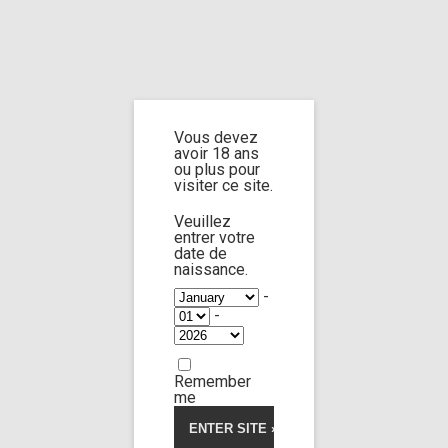
Home
Home
/
Shop
/
Limp Worship
/
Cast and extra
/ Cast Leya Desantis
and Black Angel part 1
Vous devez
avoir 18 ans
Cast Leya
ou plus pour
visiter ce site.
Desantis and
Veuillez
entrer votre
Black Angel part 1
date de
naissance.
-
-
4.00
5
1
out
of
based
on
customer
Remember
rating
me