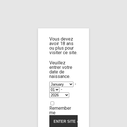
Home
Home
/
Shop
/
Limp Worship
/
Cast and extra
/ Cast Molly st Rose part
2
Vous devez
avoir 18 ans
Cast Molly st Rose
ou plus pour
visiter ce site.
part 2
Veuillez
entrer votre
date de
naissance.
1.00
5
1
-
out
-
of
based
on
customer
Remember
rating
me