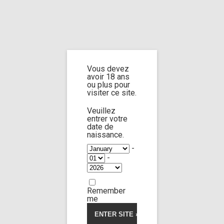
Home
Home
/
Shop
/
Limp Worship
/
Cast and extra
/ Cast Sofia Smith part 1
Vous devez
Cast Sofia Smith
avoir 18 ans
ou plus pour
visiter ce site.
part 1
Veuillez
entrer votre
date de
naissance.
-
-
Remember
me