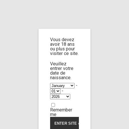
Home
Home
/
Shop
/
Limp Worship
/
Cast and extra
/ test with Jane n°12
part 1
Vous devez
avoir 18 ans
test with Jane
ou plus pour
visiter ce site.
n°12 part 1
Veuillez
entrer votre
date de
naissance.
5.00
5
1
out of
-
based on
-
customer
rating
Remember
me