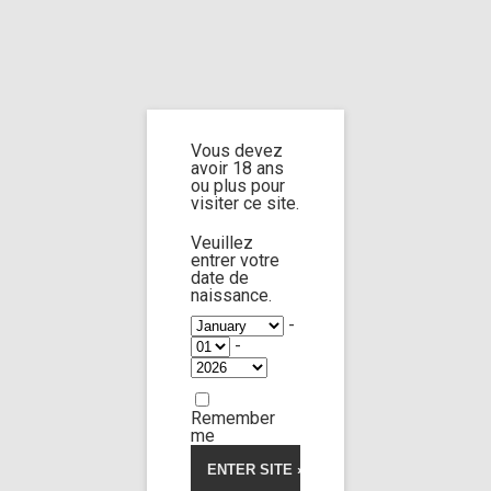
Home
Home
/
Shop
/
Limp Worship
/
Cast and extra
/ test with jane n°13 part
1
Vous devez
avoir 18 ans
test with jane n°13
ou plus pour
visiter ce site.
part 1
Veuillez
entrer votre
date de
naissance.
4.00
5
1
out
-
of
based
-
on
customer
rating
Remember
me