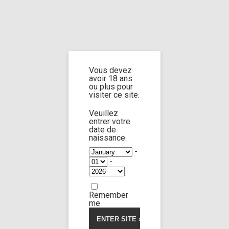
Home
Home
/
Shop
/
Limp Worship
/
Somnus
/ 1 for my sis 2
Vous devez
1 for my sis 2
avoir 18 ans
ou plus pour
visiter ce site.
Veuillez
entrer votre
date de
naissance.
-
-
Remember
me