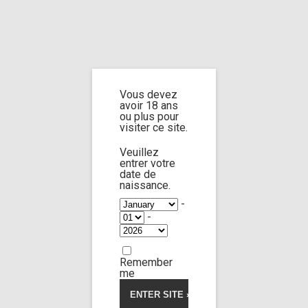
Home
Home
/
Shop
/
Limp Worship
/
Somnus
/ Iam behind your curtains
Vous devez
Iam behind your
avoir 18 ans
ou plus pour
visiter ce site.
curtains
Veuillez
entrer votre
date de
naissance.
5.00
5
1
out of
based on
-
customer
-
rating
Remember
me