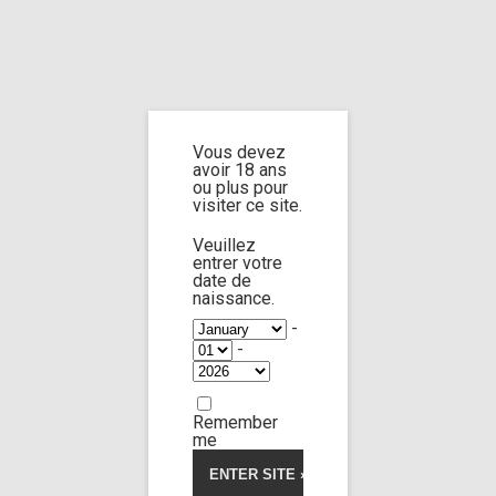
Home
Home
/
Shop
/
Limp Worship
/
Somnus
/ sleepy feet from custom 3
Vous devez
sleepy feet from
avoir 18 ans
ou plus pour
visiter ce site.
custom 3
Veuillez
entrer votre
date de
naissance.
5.00
5
1
out of
based on
-
customer
-
rating
Remember
me