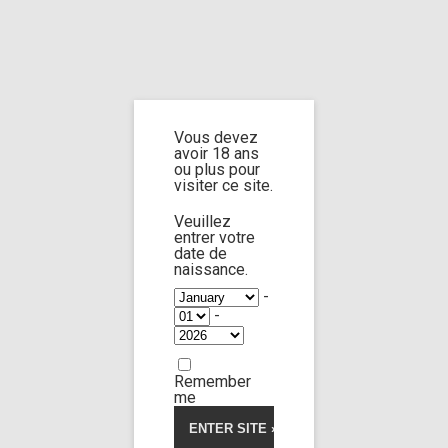
Home
Home
/
Shop
/ Products tagged “Anal licking”
Vous devez
Anal licking
avoir 18 ans
ou plus pour
visiter ce site.
Veuillez
entrer votre
date de
Izzy Delphine
Rebecca Volpetti
77:57
naissance.
-
-
Limp Worship
Somnus
4.50
5
2
out of
Family souvenir
based
Remember
on
35,00
€
customer
me
ratings
Voir la vidéo