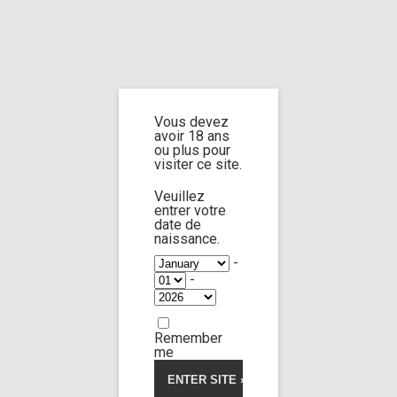
Home
Home
/
Shop
/
Limp Worship
/
Somnus
/ Family souvenir
Vous devez
Family souvenir
avoir 18 ans
ou plus pour
visiter ce site.
Veuillez
4.50
5
2
out of
entrer votre
based on
date de
customer
naissance.
ratings
-
-
Remember
me