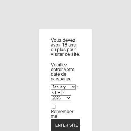
Home
Home
/
Shop
/
Limp Worship
/
Thanatos
/ I will wash you from your
innocence
Vous devez
avoir 18 ans
I will wash you
ou plus pour
visiter ce site.
from your
Veuillez
entrer votre
innocence
date de
naissance.
-
-
Remember
me