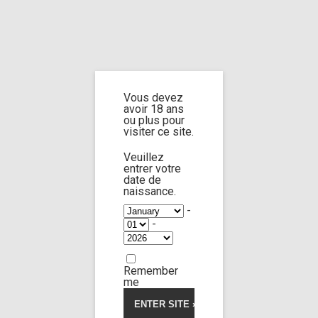
Home
Home
/
Shop
/ Products tagged “water thrown to the face”
Vous devez
water thrown
avoir 18 ans
ou plus pour
visiter ce site.
to the face
Veuillez
entrer votre
date de
naissance.
-
-
Rebecca Volpetti
96:26
Remember
me
Limp Worship
Somnus
5.00
5
1
out
of
Custom 75
based
on