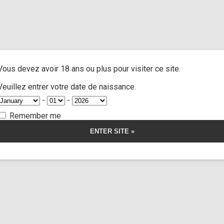
us
/ Custom 75
A
ACTRESSES
CUSTOM MOVIES
FOOT FETISH
S
Vous devez avoir 18 ans ou plus pour visiter ce site.
 75
Veuillez entrer votre date de naissance.
-
-
5.00
5
1
out of
based on
Remember me
customer
rating