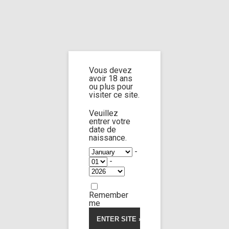
Home
Home
/
Shop
/ Products tagged “high heels”
Vous devez
high heels
avoir 18 ans
ou plus pour
visiter ce site.
Veuillez
entrer votre
date de
Rebecca Volpetti
26:47
naissance.
-
-
Limp Worship
Somnus
5.00
5
1
out
of
Custom 119 sequel
based
Remember
on
26,00
€
customer
me
rating
Voir la vidéo