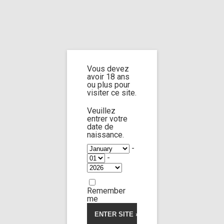
Home
Home
/
Shop
/
Limp Worship
/
Thanatos
/ Smell your prey
Vous devez
Smell your prey
avoir 18 ans
ou plus pour
visiter ce site.
Veuillez
5.00
5
1
out of
entrer votre
based on
date de
customer
naissance.
rating
-
-
Remember
me