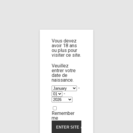
Home
Home
/
Shop
/
Limp Worship
/
Somnus
/ Custom 110
Vous devez
Custom 110
avoir 18 ans
ou plus pour
visiter ce site.
5.00
5
2
out of
based on
Veuillez
customer
entrer votre
ratings
date de
naissance.
-
-
Remember
me