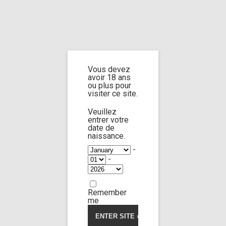
Home
Home
/
Shop
/ Products tagged “eyes rolling”
Vous devez
eyes rolling
avoir 18 ans
ou plus pour
visiter ce site.
Veuillez
entrer votre
date de
Lola Morango
100:09
naissance.
-
-
Limp Worship
Somnus
Very bad bitch 4
42,00
€
Remember
me
Voir la vidéo