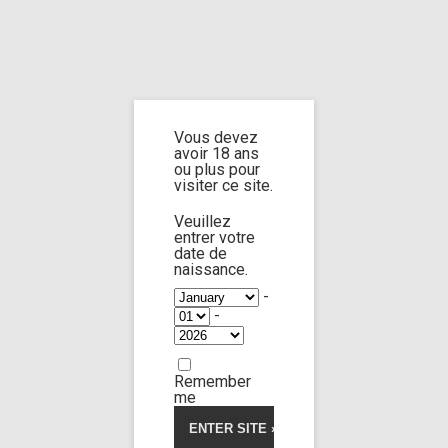
Home
Home
/
Shop
/ Products tagged “sleepy dance”
Vous devez
sleepy dance
avoir 18 ans
ou plus pour
visiter ce site.
Veuillez
entrer votre
date de
Rebecca Volpetti
96:26
naissance.
-
-
Limp Worship
Somnus
5.00
5
1
out
of
Custom 75
based
Remember
on
34,00
€
customer
me
rating
Voir la vidéo