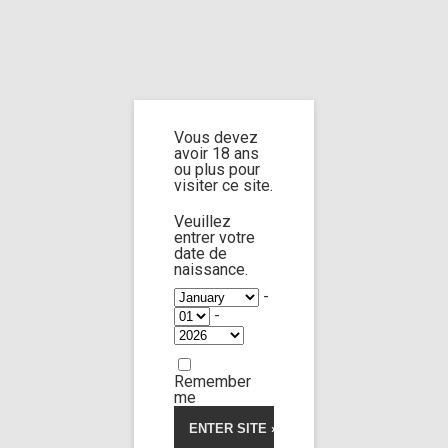
Home
Home
/
Shop
/
Limp Worship
/
Somnus
/ Spy spotted (custom 11)
Vous devez
Spy spotted
avoir 18 ans
ou plus pour
visiter ce site.
(custom 11)
Veuillez
entrer votre
date de
naissance.
-
-
Remember
me