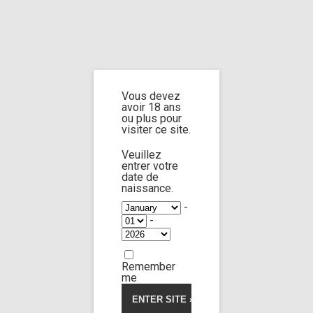
Home
Home
/
Shop
/ Products tagged “posing”
Vous devez
posing
avoir 18 ans
ou plus pour
visiter ce site.
Veuillez
entrer votre
date de
27:05
naissance.
-
-
Limp Worship
Somnus
5.00
5
2
out
of
Flat 3
based
Remember
on
15,00
€
customer
me
ratings
Voir la vidéo