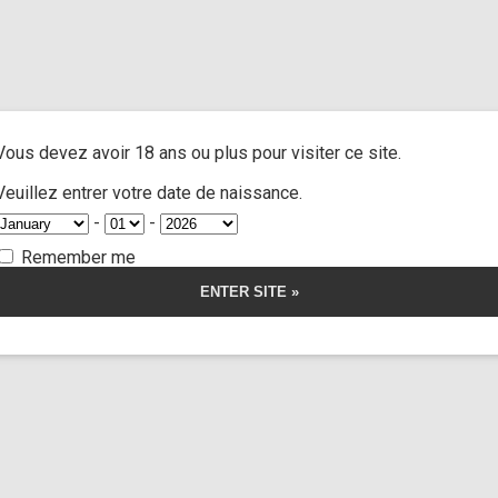
us
/ Flat (custom 12)
A
ACTRESSES
CUSTOM MOVIES
FOOT FETISH
S
Vous devez avoir 18 ans ou plus pour visiter ce site.
ustom 12)
Veuillez entrer votre date de naissance.
-
-
Remember me