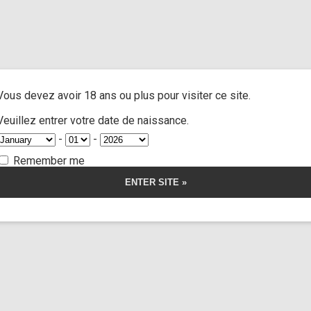
gle fight”
A
ACTRESSES
CUSTOM MOVIES
FOOT FETISH
S
Vous devez avoir 18 ans ou plus pour visiter ce site.
 fight
Veuillez entrer votre date de naissance.
-
-
Remember me
orship
Thanatos
Limp Wors
Jane doe n°2
28:56
angulation
Spy 
ustom1)
(cus
16,00
€
r la vidéo
Voir l