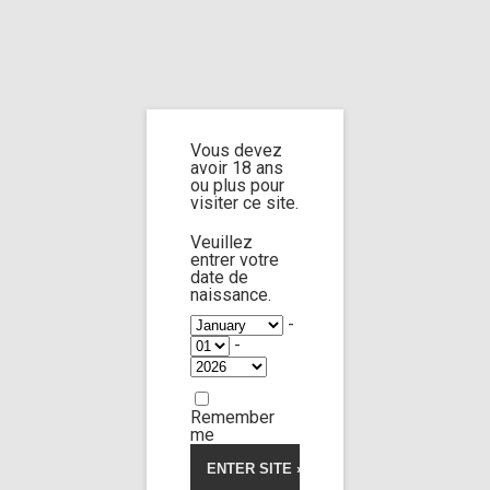
Home
Home
/
Shop
/ Products tagged “limped in water”
Vous devez
limped in
avoir 18 ans
ou plus pour
visiter ce site.
water
Veuillez
entrer votre
date de
naissance.
-
-
Jane doe n°30
56:48
Remember
Limp Worship
Somnus
Thanatos
me
I will wash you from your
innocence